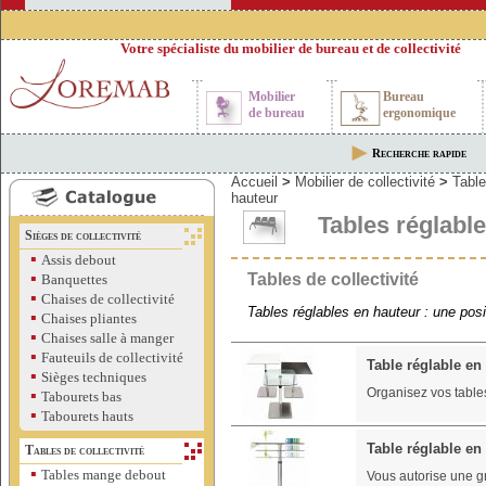
Votre spécialiste du mobilier de bureau et de collectivité
Mobilier
Bureau
de bureau
ergonomique
Recherche rapide
Accueil
>
Mobilier de collectivité
>
Table
hauteur
Tables réglabl
Sièges de collectivité
▪
Assis debout
▪
Tables de collectivité
Banquettes
▪
Chaises de collectivité
Tables réglables en hauteur : une posi
▪
Chaises pliantes
▪
Chaises salle à manger
▪
Fauteuils de collectivité
Table réglable en
▪
Sièges techniques
Organisez vos table
▪
Tabourets bas
▪
Tabourets hauts
Table réglable en
Tables de collectivité
▪
Tables mange debout
Vous autorise une g