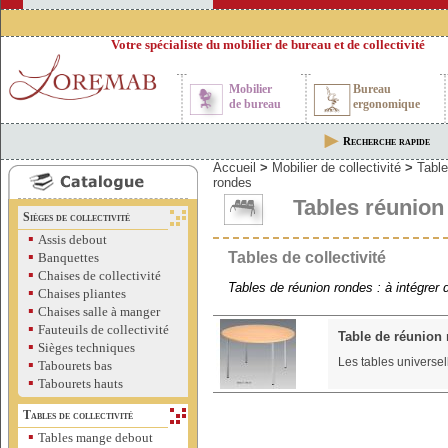
Votre spécialiste du mobilier de bureau et de collectivité
Mobilier
Bureau
de bureau
ergonomique
Recherche rapide
Accueil
>
Mobilier de collectivité
>
Table
rondes
Tables réunion
Sièges de collectivité
▪
Assis debout
▪
Tables de collectivité
Banquettes
▪
Chaises de collectivité
Tables de réunion rondes : à intégrer 
▪
Chaises pliantes
▪
Chaises salle à manger
▪
Fauteuils de collectivité
Table de réunio
▪
Sièges techniques
Les tables universell
▪
Tabourets bas
▪
Tabourets hauts
Tables de collectivité
▪
Tables mange debout