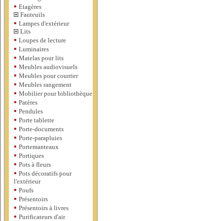
▪
Etagères
Fauteuils
▪
Lampes d'extérieur
Lits
▪
Loupes de lecture
▪
Luminaires
▪
Matelas pour lits
▪
Meubles audiovisuels
▪
Meubles pour courrier
▪
Meubles rangement
▪
Mobilier pour bibliothèque
▪
Patères
▪
Pendules
▪
Porte tablette
▪
Porte-documents
▪
Porte-parapluies
▪
Portemanteaux
▪
Portiques
▪
Pots à fleurs
▪
Pots décoratifs pour
l'extérieur
▪
Poufs
▪
Présentoirs
▪
Présentoirs à livres
▪
Purificateurs d'air