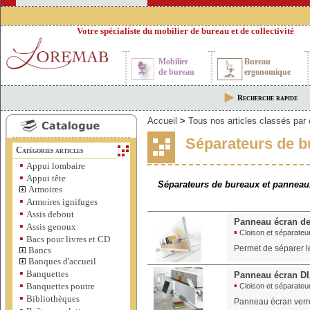
Votre spécialiste du mobilier de bureau et de collectivité
Mobilier
Bureau
de bureau
ergonomique
Recherche rapide
Accueil
>
Tous nos articles classés par 
Séparateurs de b
Catégories articles
▪
Appui lombaire
▪
Appui tête
Séparateurs de bureaux et panneaux
Armoires
▪
Armoires ignifuges
▪
Assis debout
Panneau écran de
▪
Assis genoux
▪
Cloison et séparateur
▪
Bacs pour livres et CD
Permet de séparer le
Bancs
Banques d'accueil
▪
Banquettes
Panneau écran 
▪
▪
Banquettes poutre
Cloison et séparateur
▪
Bibliothèques
Panneau écran verr