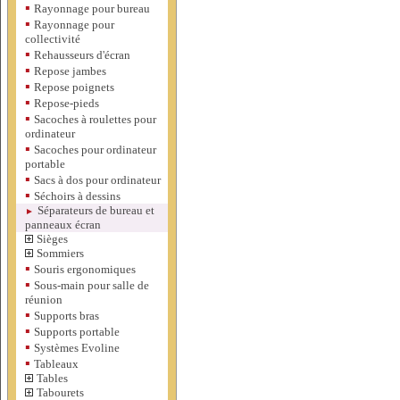
▪
Rayonnage pour bureau
▪
Rayonnage pour
collectivité
▪
Rehausseurs d'écran
▪
Repose jambes
▪
Repose poignets
▪
Repose-pieds
▪
Sacoches à roulettes pour
ordinateur
▪
Sacoches pour ordinateur
portable
▪
Sacs à dos pour ordinateur
▪
Séchoirs à dessins
Séparateurs de bureau et
►
panneaux écran
Sièges
Sommiers
▪
Souris ergonomiques
▪
Sous-main pour salle de
réunion
▪
Supports bras
▪
Supports portable
▪
Systèmes Evoline
▪
Tableaux
Tables
Tabourets