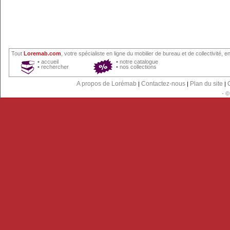
Tout
Loremab.com
, votre spécialiste en ligne du
mobilier de bureau
et
de collectivité
, en
▪
accueil
▪
notre catalogue
▪
rechercher
▪
nos collections
A propos de Lorémab
Contactez-nous
Plan du site
|
|
|
- 