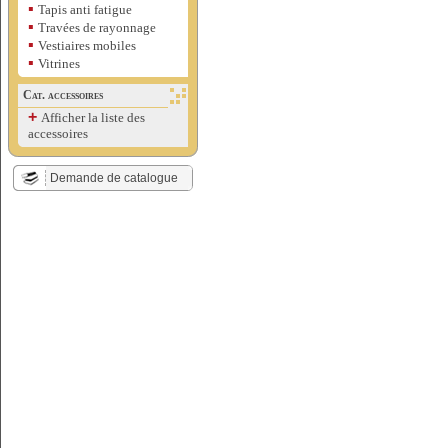
▪
Tapis anti fatigue
▪
Travées de rayonnage
▪
Vestiaires mobiles
▪
Vitrines
Cat. accessoires
+
Afficher la liste des
accessoires
Demande de catalogue