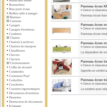
▪
Boîtes aux lettres
▪
Bonnetières
Panneau écran K
▪
Bras porte écran
▪
Cloison et séparateur
▪
Buffets salle à manger
Panneau écran trans
Bureaux
Caissons
▪
Panneau écran m
Canapés
▪
Cloison et séparateur
▪
Canapés d'extérieur
▪
Cendriers
Panneau écran modula
Chaises
▪
Chariots à archives
Panneau écran mo
▪
Chariots de transport
▪
Cloison et séparateur
▪
Chauffeuses
La séparation de vo
▪
Chevets
▪
Claviers
Panneau écran ti
Cloisonnement
▪
Cloison et séparateur
▪
Coffre de sécurité
Apporte un confort a
▪
Commodes
▪
Conteneur Pouf
▪
Panneau écran ti
Corbeilles
▪
▪
Cloison et séparateur
Couchettes
▪
Coussins ergonomiques
La solution pour sép
▪
Décorations d'extérieur
▪
Dessertes
▪
Destructeur de documents
▪
Eclairage