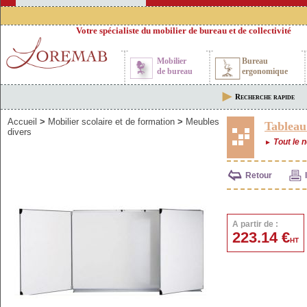
Votre spécialiste du mobilier de bureau et de collectivité
Mobilier
Bureau
de bureau
ergonomique
Recherche rapide
Accueil
>
Mobilier scolaire et de formation
>
Meubles
Tableau
divers
Tout le n
►
Retour
A partir de :
223.14 €
HT